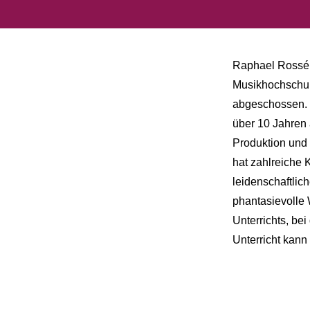
Raphael Rossé i
Musikhochschul
abgeschossen. E
über 10 Jahren 
Produktion und 
hat zahlreiche 
leidenschaftlic
phantasievolle 
Unterrichts, be
Unterricht kann