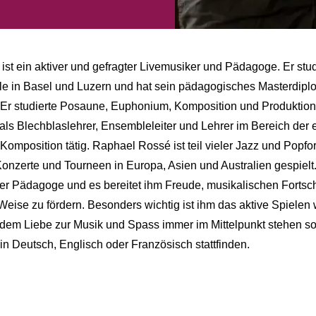
st ein aktiver und gefragter Livemusiker und Pädagoge. Er stud
e in Basel und Luzern und hat sein pädagogisches Masterdip
r studierte Posaune, Euphonium, Komposition und Produktion u
als Blechblaslehrer, Ensembleleiter und Lehrer im Bereich der 
Komposition tätig. Raphael Rossé ist teil vieler Jazz und Popf
Konzerte und Tourneen in Europa, Asien und Australien gespielt. 
her Pädagoge und es bereitet ihm Freude, musikalischen Fortschr
Weise zu fördern. Besonders wichtig ist ihm das aktive Spiele
i dem Liebe zur Musik und Spass immer im Mittelpunkt stehen sol
 in Deutsch, Englisch oder Französisch stattfinden.
Kontakt