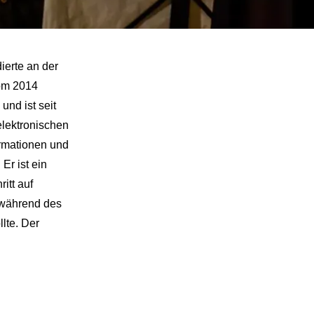
ierte an der
lom 2014
nd ist seit
elektronischen
ormationen und
Er ist ein
itt auf
n während des
lte. Der