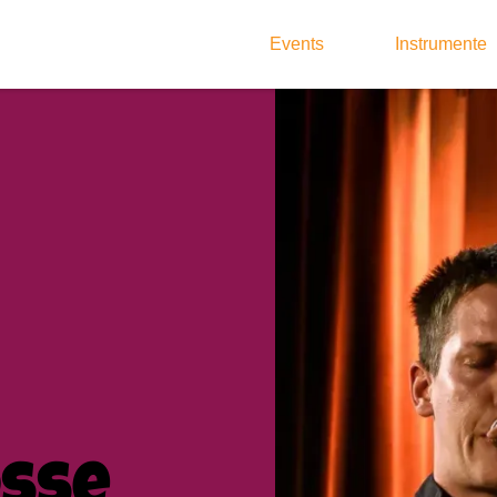
Events
Instrumente
osse